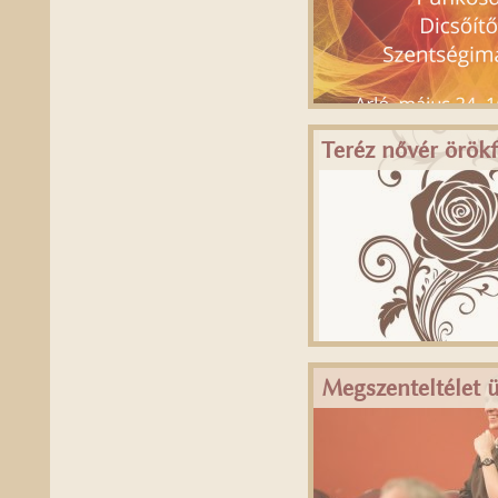
Teréz nővér örö
Megszenteltélet