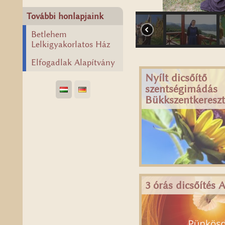
További honlapjaink
Betlehem
Lelkigyakorlatos Ház
Elfogadlak Alapítvány
Nyílt dicsőítő
szentségimádás
Bükkszentkeresz
3 órás dicsőítés 