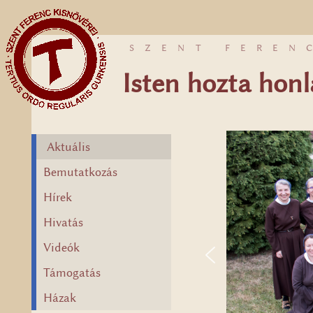
SZENT FEREN
Isten hozta hon
Aktuális
Bemutatkozás
Hírek
Hivatás
Videók
Támogatás
Házak