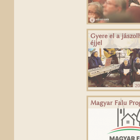
Gyere el a jászo
éjjel
20
Magyar Falu Pro